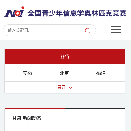
各省
安徽
北京
福建
甘肃
广东
广西
展开
贵州
海南
河北
河南
黑龙江
湖北
湖南
吉林
江苏
甘肃 新闻动态
江西
辽宁
内蒙古