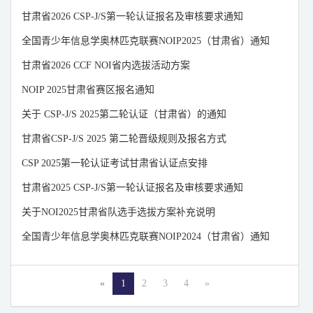
山东
山西
陕西
甘肃省2026 CSP-J/S第一轮认证报名及审核要求通知
上海
四川
天津
全国青少年信息学奥林匹克联赛NOIP2025（甘肃省）通知
新疆
浙江
重庆
⽢肃省2026 CCF NOI省内选拔活动⽅案
宁夏
云南
澳门
NOIP 2025甘肃省赛区报名通知
香港
青海
西藏
关于 CSP-J/S 2025第二轮认证（甘肃省）的通知
台湾
甘肃省CSP-J/S 2025 第二轮晋级规则及报名方式
CSP 2025第一轮认证考试甘肃省认证点安排
甘肃省2025 CSP-J/S第一轮认证报名及审核要求通知
关于NOI2025甘肃省队选手选拔方案补充说明
全国青少年信息学奥林匹克联赛NOIP2024（甘肃省）通知
«
1
2
3
4
»