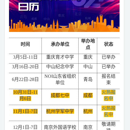
举办地
时间
承办单位
状态
点
3
月
5
日
-11
日
重庆育才中学
重庆
已举办
3
月
16
日
-20
日
中山纪念中学
中山
已举办
NOI
山东省组织
报名结
6
月
22
日
-28
日
青岛
单位
束
10
月
31
日
-11
火热报
成都七中
成都
月
6
日
名中
火热报
11
月
1
日
-7
日
杭州学军中学
杭州
名中
敬请期
12
月
1
日
-7
日
南京外国语学校
南京