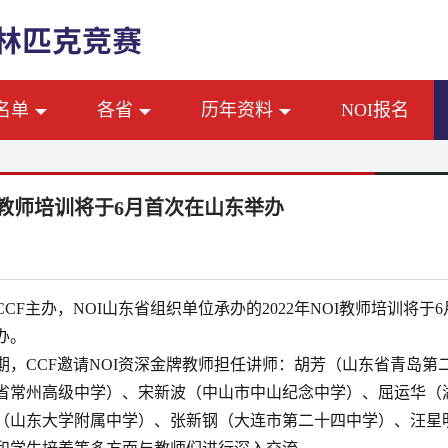
名单
各省
历年资料
NOI报名
I教师培训将于6月首次在山东举办
CCF
主办，
NOI
山东省组织单位承办的
2022
年
NOI
教师培训将于
6
办。
期，
CCF
邀请
NOI
资深金牌教师担任讲师：
胡芳（山东省青岛第
省常州高级中学
）、
宋新波（中山市中山纪念中学）
、屈运华（
（
山东大学附属中学
）、
张新钢（大连市第二十四中学）
、汪星