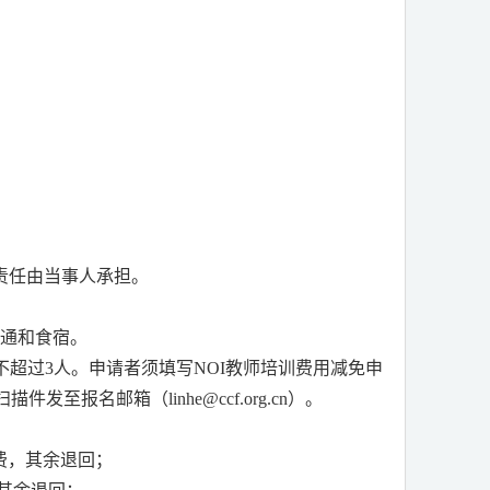
。
责任由当事人承担。
交通和食宿。
不超过
3
人。申请者须填写
NOI
教师培训费用减免申
扫描件发至报名邮箱（
linhe@ccf.org.cn
）。
费，其余退回；