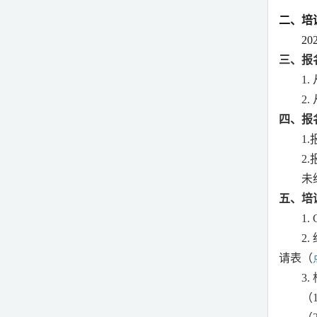
二、培
20
三、报
1.
2.
四、报
1.
2.
未
五、培
1.
2.
请表（
3.
（