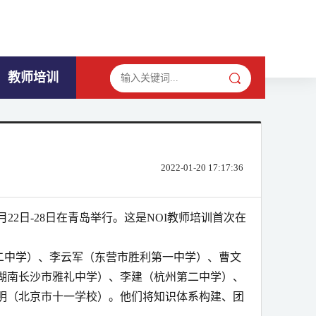
教师培训
2022-01-20 17:17:36
月
22
日
-28
日在青岛举行。这是
NOI
教师培训首次在
二中学）、
李云军
（东营市胜利第一中学）、曹文
湖南长沙市雅礼中学
）、
李建（杭州第二中学）
、
明（
北京市十一学校
）。
他们将
知识体系构建、团