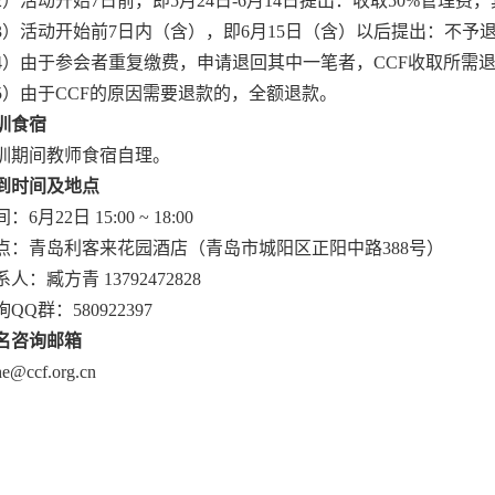
2
）活动开始
7
日前，即
5
月
24
日
-6
月
14
日提出：收取
50%
管理费，
3
）活动开始前
7
日内（含），即
6
月
15
日（含）以后提出：不予
4
）由于参会者重复缴费，申请退回其中一笔者，
CCF
收取所需
5
）由于
CCF
的原因需要退款的，全额退款。
训食宿
训期间教师食宿自理。
到时间及地点
间：
6
月
22
日
15:00 ~ 18:00
点：青岛利客来花园酒店（青岛市城阳区正阳中路
388
号）
系人：臧方青
13792472828
询
QQ
群：
580922397
名咨询邮箱
he@ccf.org.cn
。