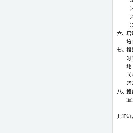
（
（
（
（
六、培
培
七、报
时
地
联
咨
八、报
lin
此通知