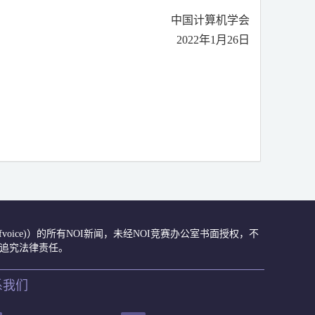
中国计算机学会
2022
年
1
月
26
日
众号(ccfvoice)）的所有NOI新闻，未经NOI竞赛办公室书面授权，不
肃追究法律责任。
系我们