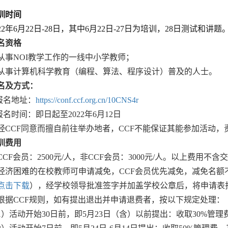
训时间
22
年
6
月
22
日
-28
日，其中
6
月
22
日
-27
日为培训，
28
日测试和讲题
名资格
从事
NOI
教学工作的一线中小学教师；
从事计算机科学教育（编程、算法、程序设计）普及的人士。
名及方式：
报名地址：
https://conf.ccf.org.cn/10CNS4r
报名时间：即日起至
2022
年
6
月
12
日
经
CCF
同意而擅自前往举办地者，
CCF
不能保证其能参加活动，
训费用
 CCF
会员：
2500
元
/
人，非
CCF
会员：
3000
元
/
人。以上费用不含
经济困难的在校教师可申请减免，
CCF
会员优先减免，减免名额
点击下载
），经学校领导批准签字并加盖学校公章后，将申请表
根据
CCF
规则，如有提出退出并申请退费者，按以下规定处理：
1
）活动开始
30
日前，即
5
月
23
日（含）以前提出：收取
30%
管理