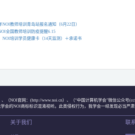
2年NOI教师培训青岛站报名通知（6月22日）
2NOI全国教师培训防疫提醒6.15
：NOI培训学员健康卡（14天监测）＋承诺书
.cn/）、（NOI官网：(http://www.noi.cn）、（“中国计算机学会”微信公
学会的NOI商标标识混淆视听。此类侵权行为，我学会一经发现必当严
关于我们
联