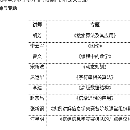
和
学生培养等多方面与教师们进行深入交流。
师与专题
训时间
讲师
专题
胡芳
《搜索算法及其应用》
李云军
《图论》
曹文
《编程中的数学》
宋新波
《动态规划》
屈运华
《字符串相关算法》
李建
《高级数据结构》
赵宗昌
《倍增思想的应用》
张新钢
《实例讲解信息学奥赛各阶段课堂组织
汪星明
《搭建信息学竞赛梯队的几点建议