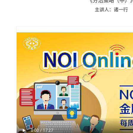
《分治策略（中）
主讲人：诸一行