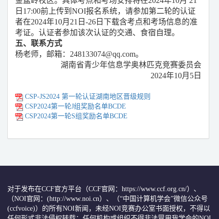
金盆岭校区。具体考点和考场安排将在
202
4
年
10月
21
日
17:00前上传到NOI报名系统，请参加第二轮的认证
者在202
4
年
10月
21
日
-2
6
日下载含考点和考场信息的准
考证。认证者参加该次认证的交通、食宿自理。
五
、联系方式
杨
老师，邮箱：
248133074
@qq.com。
湖南省青少年信息学奥林匹克竞赛委员会
202
4
年
10
月
5
日
CSP-JS2024 第一轮认证湖南地区晋级规则
CSP2024第一轮J组奖励名单BCDE
CSP2024第一轮S组奖励名单BCDE
对于发布在CCF官方平台（CCF官网：https://www.ccf.org.cn/）、
（NOI官网：(http://www.noi.cn）、（“中国计算机学会”微信公众号
(ccfvoice)）的所有NOI新闻，未经NOI竞赛办公室书面授权，不得以
任何形式非法侵权转载；任何机构或组织不得非法冒用我学会的NOI