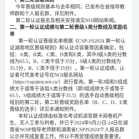
今年晋级规则
基本
与去年相同，
已发布在省指导教
师群和个人报名群，详见附件
。
第二轮认证报名及相关安排请见
NOI网站新闻。
二、第一轮认证成绩与第二轮晋级
A类分数线及奖励
名
单
第一轮认证晋级名单根据《
CSP-J/S2024 第一轮认
证湖南地区晋级规则》和认证点容量等因素确定，包
括：A类、B类、C类、D类和E类，其中J级A类的分数
线为
65.5，
B、C类不低于35分，S级A类的分数线为
3
5.5
分
，
B、C类不低于3
5
分）
。
第一轮认证成绩
，
认
证者可凭准考证号
在
NOI报名网站
（https://cspsjtest.noi.cn/）
进行查询。
第一轮
J组和S组成
绩大于或等于该组A类分数线（即J组成绩大于或等于
65.5，S组成绩大于或等于35.5）的选手自动晋级相应
组别的第二轮，
第二轮晋级
奖励
名单
（
B、C、D、E类
晋级的选手）
详见本通知附件。
本轮认证成绩由标准化考试机读答题卡阅卷机产
生，无人工参与判卷，并已于
202
4
年
9月
22
日
-2
4
日在湖
南省
NOIP指导老师群和湖南省CSPJS202
4
个人报名群
公示并完成复查工作，所以不再受理成绩复查要求。