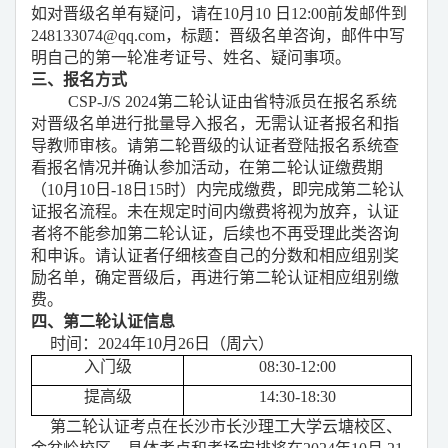
如对晋级名单有疑问，请在
10
月
10
日
12:00前发邮件到
248133074
@qq.com，
标题：晋级名单咨询，
邮件中写
明自己的
第一轮准考证号
、姓名、疑问事项。
三、报名方式
CSP-J/S 2024第二轮认证由省特派员在报名系统
对晋级名单进行批量导入报名，无需认证者报名和指
导教师审核。请第二轮晋级的认证者登陆报名系统查
看报名情况并确认参加活动，在第二轮认证缴费期
（10月10日-18日15时）内完成缴费，即完成第二轮认
证报名流程。未在规定时间内缴费将视为放弃，认证
者将不能参加第二轮认证，后续也不再受理此类咨询
和申诉。请认证者仔细核查
自己的分数和相应组别奖
励
名单，确定晋级后，再进行第二轮认证相应组别缴
费。
四
、第二轮认证信息
时间：
202
4
年
10月2
6
日（周六）
入门级
08:30-12:00
提高级
14:30-18:30
第二轮认证考点在长沙市长沙理工大学云塘校区
、