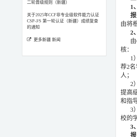
二轮晋级规则（新疆）
1
报
关于2025年CCF非专业级软件能力认证
CSP-J/S 第一轮认证（新疆）成绩复查
由将
的通知
2
更多新疆 新闻
由
核：
1
荐2
人；
2
提高
和指
3
校的学
3
报