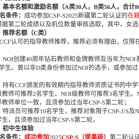
、
基本名额和激励名额（A类30人，B类56人
，
合计
8
名条件：
成功参加
CSP-S2025
新疆第二轮认证的
在
根据第二轮成绩以及机位数量审核选取，其中，女选
、
推荐名额（
C
类）
CCF
认可的指导教师推荐，推荐必须有理由，仅限
）NOI创建40周年钻石教师和金牌教师及当年为N
名学生。曾以非D类身份参加过NOI的选手，或参加过
）持有CCF颁发的有效期内指导教师资质证书的中
级教师可推荐2名学生、NOI级教师可推荐3名学生。
导教师单位一致，且须参加过当年CSP-S第二轮；
）特派员可推荐10名学生，推荐对象限于CSP-J/S及
生，且须参加过当年CSP-S第二轮。
、初中生体验
名条件：
成功参加
2025
CSP-S
（提高级）
第二轮认