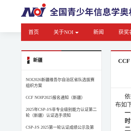
首页
关于NOI
新闻
获奖
新疆
CC
NOI2026新疆维吾尔自治区省队选拔赛
组织方案
依
CCF NOIP2025报名通知（新疆）
布如
2025年CSP-J/S非专业级别能力认证第二
一
轮（新疆）认证选手须知
时
CSP-J/S 2025第一轮认证成绩公示及第
二