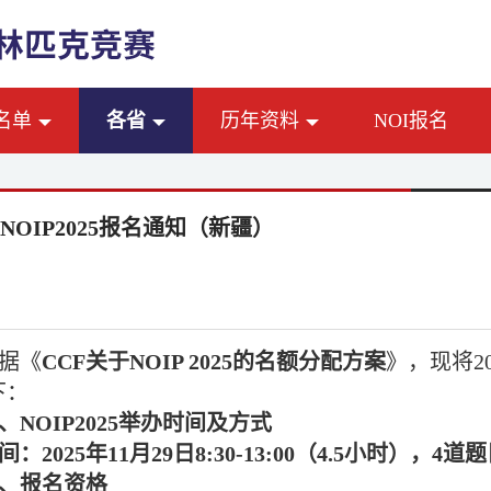
名单
各省
历年资料
NOI报名
F NOIP2025报名通知（新疆）
据《
CCF
关于
NOIP 2025
的名额分配方案
》，现将
2
下：
、
NOIP2025
举办时间及方式
间：
2025
年
11
月
29
日
8:30-13:00
（
4.5
小时），
4
道题
、报名资格