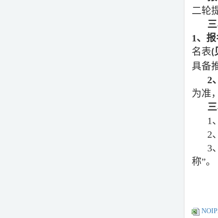
二轮
三
1
、报
名表
(
具备
2
为准
三
1
2
3
称”。
NOI