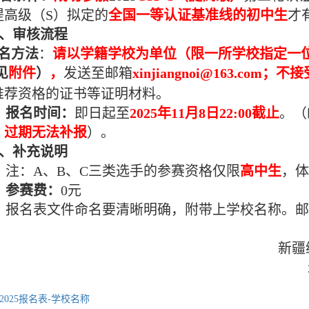
提高级（S）拟定的
全国一等认证基准线的初中生
才
、审核流程
名方法
：
请以学籍学校为单位（限一所学校指定一
见
附件
）
，
发送至邮箱
xinjiangnoi@163.com
；
不接
推荐资格
的证书等证明材料。
、报名时间：
即日起至
2025
年
11
月8日
22:00
截止
。（
，
过期无法补报
）。
、补充说明
、注：
A
、
B
、
C
三类选手的参赛资格仅限
高中生
，
、
参赛费：
0元
、报名表文件命名要清晰明确，附带上学校名称。邮件主题
新疆
202
P2025报名表-学校名称