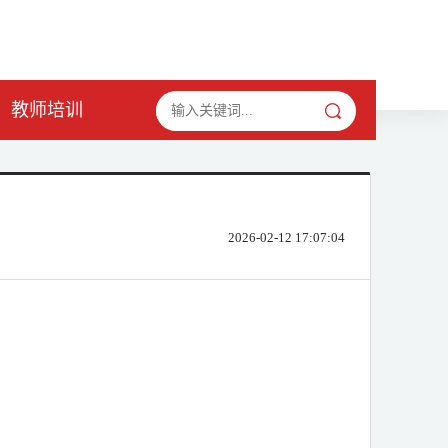
教师培训
2026-02-12 17:07:04