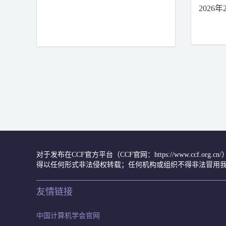
2026
年
对于发布在CCF官方平台（CCF官网：https://www.ccf.org
得以任何形式非法侵权转载；任何机构或组织不得非法冒用我
友情链接
中国计算机学会官网