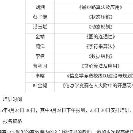
刘溯
《最短路算法及应用》
蔡子健
《状态压缩》
潘玉斌
《动态规划》
金靖
《图的连通性》
蔺洋
《字符串算法》
李建
《数据结构》
曹利国
《贪心算法及应用》
李曙
《
信息学竞赛校级
OJ
建设与规划
叶金毅
《
信息学竞赛在人大附中的开展现
、培训时间
25
年
9
月
24
日
-30
日，其中
9
月
24
日下午报到，
25
日
-30
日安排培训
、报名资格
持有
CCF
颁发的有效期内的入门级证书的教师，参加本次提高级