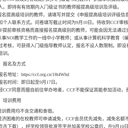
人。即持有有效期内入门级证书的教师报提高级培训及评级。
报名提高级培训的教师，请填写并提交《申报提高级培训评级信
和个人联系方式。问卷填写截止时间为
9
月
10
日。待收到
CCF
审
F
提前审核资格而直接报名提高级别的教师，可能会因无法通过
从事
NOI
教学工作的一线中小学教师；或从事计算机科学教育（
过考核，可获得入门级指导教师认定，报名不设人数限制。即没
培训。
、报名及方式
报名地址：
https://ccf.org.cn/18t4Whd
报名时间：即日起至
9
月
17
日。
经
CCF
同意而擅自前往举办地者，
CCF
不能保证其能参加活动，
、培训费用
.培训费
用均不含交通和食宿。
经济困难的在校教师可申请减免，
CCF
会员优先减免，减免名额
点击下载），经学校领导批准签字并加盖学校公章后，在
9
月
10