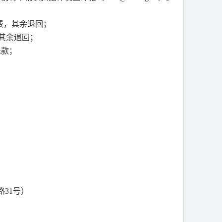
费，其余退回；
其余退回；
退款；
路
31
号）