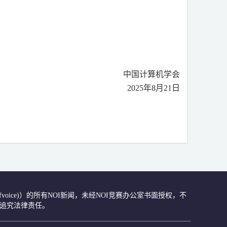
中国计算机学会
2025
年
8
月
21
日
众号(ccfvoice)）的所有NOI新闻，未经NOI竞赛办公室书面授权，不
肃追究法律责任。