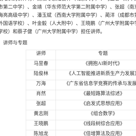
市第二中学）、金靖（华东师范大学第二附属中学）、张超（南
海亮高级中学）、潘玉斌（西南大学附属中学）、蔺洋（成都市
外国语学校）、叶金毅（人大附中）、王晓鹏（广州大学附属中
学校）和蔡子健（广州大学附属中学）担任讲师。
、讲师与专题
讲师
专题
马昱春
《拥抱
AI
新时代》
陆俊林
《人工智能推进新质生产力发展
万海
《广东省信息学竞赛的传承与发
肖然
《最短路算法综述》
张超
《启发式思想应用》
黄志刚
《组合数学》
王晓鹏
《线段树综合应用》
陈旭龙
《倍增算法及应用》