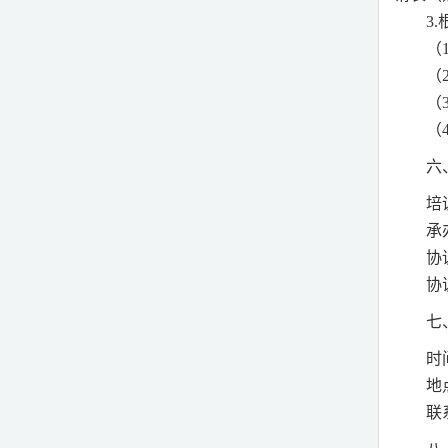
3.
（
（
（
（
六
培
承
协
协
七
时
地
联