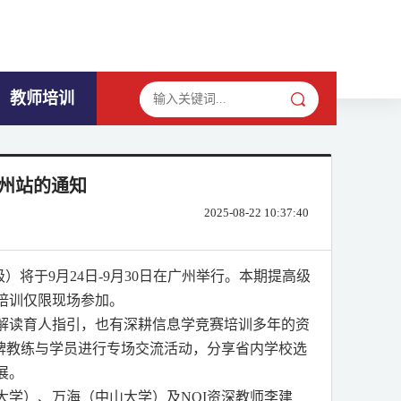
教师培训
广州站的通知
2025-08-22 10:37:40
级）将于
9
月
24
日
-9
月
30
日在广州举行。本期提高级
培训仅限现场参加。
解读育人指引，也有深耕信息学竞赛培训多年的资
牌教练与学员进行专场交流活动，分享省内学校选
展。
大学）、万海（中山大学）及
NOI
资深教师李建