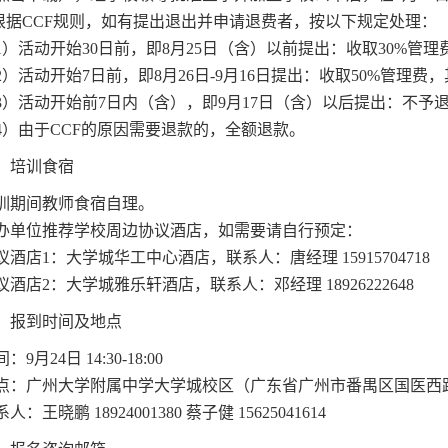
根据
CCF
规则，如有提出退出并申请退费者，按以下规定处理：
1
）
活动开始
30
日前，即
8
月
25
日（含）以前提出：收取
30%
管理
2
）活动开始
7
日前，即
8
月
2
6
日
-9
月
16
日提出：收取
50%
管理费，
3
）活动开始前
7
日内（含），即
9
月
17
日（含）以后提出：不予
4
）由于
CCF
的原因需要退款的，全额退款。
、培训食宿
训期间教师食宿自理。
办单位推荐学校周边协议酒店，如需要请自行预定：
议酒店
1
：大学城华工中心酒店，联系人：唐经理
15915704718
议酒店
2
：大学城雅乐轩酒店，联系人：邓经理
18926222648
、报到时间及地点
间：
9
月
24
日
14:30-18:00
点：广州大学附属中学大学城校区（广东省广州市番禺区国医西
系人：王晓鹏
18924001380
蔡子健
15625041614