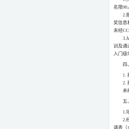
名限
90
2.
奖信息
未经
CC
3.
训及通
入门级
四
1.
2.
未
五
1
2.
请表（