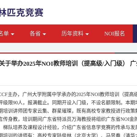
名单
各省
历年资料
NOI报名
F关于举办2025年NOI教师培训（提高级/入门级） 
CCF
主办，广州大学附属中学承办的
2025
年
NOI
教师培训（提高
评级限
90
人，报满截止。同期开设入门级，不设名额限制。本期
期培训讲师团专家云集、群星璀璨，既有高校专家教授进行政策
言传身教，培训期间广东省特派员万海教授将组织广东省
NOI
金
、梯队培养及课程设计经验，介绍广东省信息学竞赛的传承与发
期培训的讲师有：
高校专家陆俊林（北京大学）、马昱春（清华