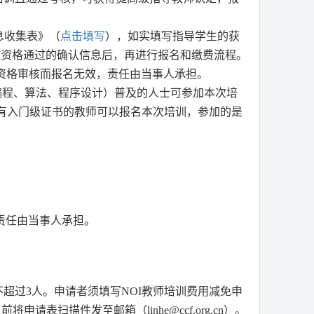
息收集表》（
点击填写
），如实填写指导学生的获
核资格通过的确认信息后，再进行报名和缴费流程。
资格审核而报名无效，责任由当事人承担。
编程、算法、程序设计）普及的人士可参加本次培
有入门级证书的教师可以报名本次培训，参加的是
责任由当事人承担。
不超过
3
人。申请者须填写
NOI
教师培训费用减免申
日前将申请表扫描件发至邮箱（
linhe@ccf.org.cn
）。