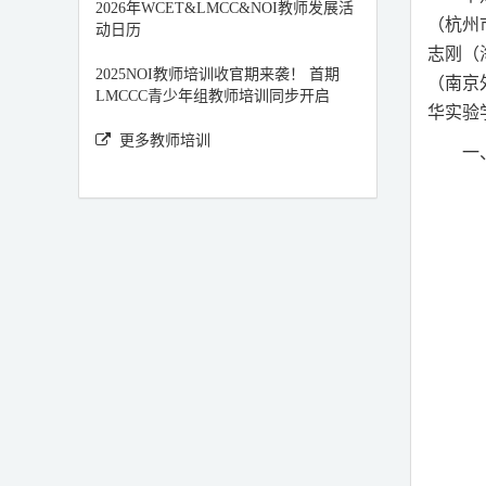
2026年WCET&LMCC&NOI教师发展活
（杭州
动日历
志刚（
2025NOI教师培训收官期来袭！ 首期
（南京
LMCCC青少年组教师培训同步开启
华实验
更多教师培训
一