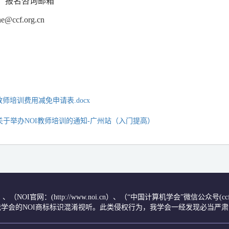
、报名咨询邮箱
he@ccf.org.cn
。
教师培训费用减免申请表.docx
F关于举办NOI教师培训的通知-广州站（入门提高）
.cn/）、（NOI官网：(http://www.noi.cn）、（“中国计算机学会”微信公
学会的NOI商标标识混淆视听。此类侵权行为，我学会一经发现必当严