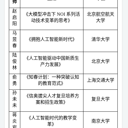
师
赵
《大模型冲击下
NOI
系列活
北京航空航天
启
动技术变革的思考》
大学
阳
马
昱
《拥抱人工智能新时代》
清华大学
春
陆
《人工智能驱动中国新质生
俊
北京大学
产力发展》
林
俞
《知春计划：一种突破认知
上海交通大学
勇
的教育范式》
孙
《信奥拔尖人才复旦培养方
未
复旦大学
案和招生政策》
未
蒋
《人工智能时代的教学变
炎
南京大学
革》
岩