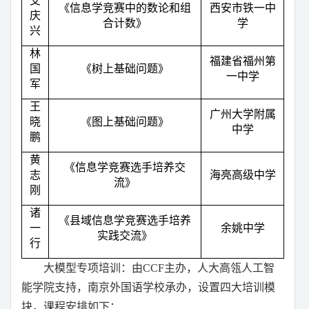
艾
《信息学竞赛中的数论和组
西安市铁一中
庆
合计数》
学
兴
林
福建省福州第
国
《树上基础问题》
一中学
军
王
广州大学附属
晓
《图上基础问题》
中学
鹏
黄
《信息学竞赛选手培养交
志
海亮高级中学
流》
刚
诸
《县域信息学竞赛选手培养
一
余姚中学
实践交流》
行
大模型专项培训：由
CCF
主办，人大高瓴人工智
能学院支持，南京外国语学校承办，设置四大培训模
块，课程安排如下：