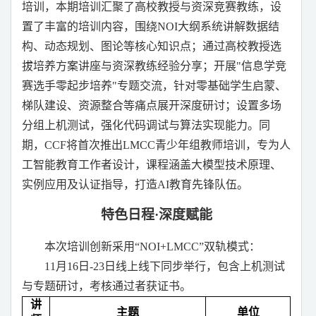
培训，本期培训汇聚了高校教授与资深竞赛教练，设
置了丰富的培训内容，围绕
NOI
大纲系统讲解数据结
构、动态规划、图论等核心知识点；通过高校教授选
拔培养方案讲座与资深教练经验分享；开展
"
信息学竞
赛选手零起步培养
"
专题交流，针对零基础学生启蒙、
梯队建设、资源整合等痛点展开深度研讨；设置多场
分组上机测试，强化代码调试与算法实现能力。同
期，
CCF
将首次推出
LMCC
青少年组教师培训，专为人
工智能教育工作者设计，课程涵盖大模型技术原理、
实例应用及认证指导，打造
AI
教育先锋队伍。
特色日程
·
深度赋能
本次培训创新采用
“NOI+LMCC”
双轨模式：
11
月
16
日
-23
日线上线下同步举行，包含上机测试
与专题研讨，考核通过者获证书。
讲
主题
单位