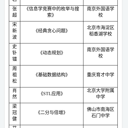
张
《信息学竞赛中的枚举与搜
南京外国语学
超
索》
校
宋
北京市海淀区
新
《经典贪心问题》
稻香湖学校
波
史
南京外国语学
钋
《动态规划》
校
镭
周
祖
《基础数据结构》
重庆育才中学
松
肖
北京大学附属
《
STL
应用》
然
中学
梁
佛山市南海区
冠
《二分与倍增》
石门中学
健