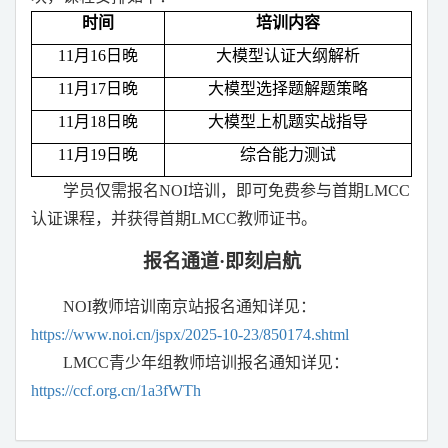
时间
培训内容
11
月
16
日晚
大模型认证大纲解析
11
月
17
日晚
大模型选择题解题策略
11
月
18
日晚
大模型上机题实战指导
11
月
19
日晚
综合能力测试
学员仅需报名
NOI
培训，即可免费参与首期
LMCC
认证课程，并获得首期
LMCC
教师证书。
报名通道
·
即刻启航
NOI
教师培训南京站报名通知详见：
https://www.noi.cn/jspx/2025-10-23/850174.shtml
LMCC
青少年组教师培训报名通知详见：
https://ccf.org.cn/1a3fWTh