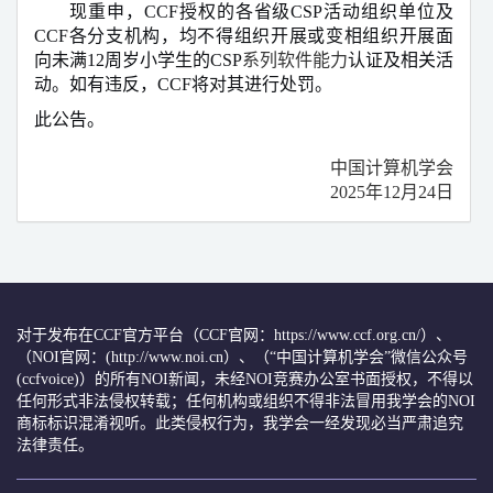
现重申，
CCF
授权的各省级
CSP
活动组织单位及
CCF
各分支机构，均不得组织开展或变相组织开展面
向未满
12
周岁小学生的
CSP
系列软件能力
认证及相关活
动。如有违反，
CCF
将对其进行处罚。
此公告。
中国计算机学会
2025
年
12
月
24
日
对于发布在CCF官方平台（CCF官网：https://www.ccf.org.cn/）、
（NOI官网：(http://www.noi.cn）、（“中国计算机学会”微信公众号
(ccfvoice)）的所有NOI新闻，未经NOI竞赛办公室书面授权，不得以
任何形式非法侵权转载；任何机构或组织不得非法冒用我学会的NOI
商标标识混淆视听。此类侵权行为，我学会一经发现必当严肃追究
法律责任。