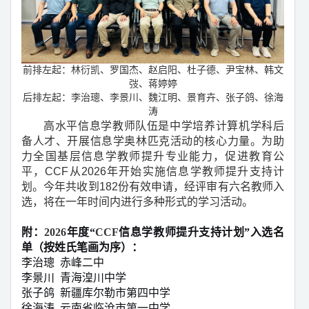
前排左起：林衍凯、罗国杰、赵启阳、杜子德、尹宝林、韩文
弢、蒋婷婷
后排左起：
李治璁、李景川、魏江明、景育卉、张子鸽、徐海
涛
高水平信息学教师队伍是中学培养计算机学科后
备人才、开展信息学奥林匹克活动的核心力量。为助
力全国基层信息学教师提升专业能力，促进教育公
平，
CCF
从
2026
年开始实施信息学教师提升支持计
划。今年共收到
182
份有效申请，经评审有六名教师入
选，将在一年时间内进行多种形式的学习活动。
附：
2026
年度
“
CCF
信息学教师提升支持计划
”
入选名
单
（按姓氏笔画为序）
：
李治璁
赤峰二中
李景川
青海湟川中学
张子鸽
新疆库尔勒市第四中学
徐海涛
云南省临沧市第一中学