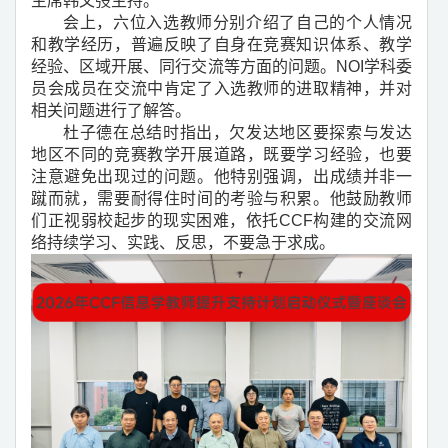
主席韩文弢主持。
会上，六位入选教师分别介绍了自己的个人情况
和教学经历，普遍反映了自身在竞赛知识体系、教学
经验、区域开展、同行交流等方面的问题。
NOI
学科委
员会成员在交流中肯定了入选教师的进取精神，并对
相关问题进行了解答。
杜子德在总结时指出，欠发达地区要探索与发达
地区不同的竞赛教学开展道路，既要学习经验，也要
注意避免出现过的问题。他特别强调，出成绩并非一
蹴而就，需要耐得住时间的考验与积累。他鼓励教师
们正视弱校起步的现实困难，依托
CCF
构建的交流网
络持续学习、实践、反思，不要急于求成。