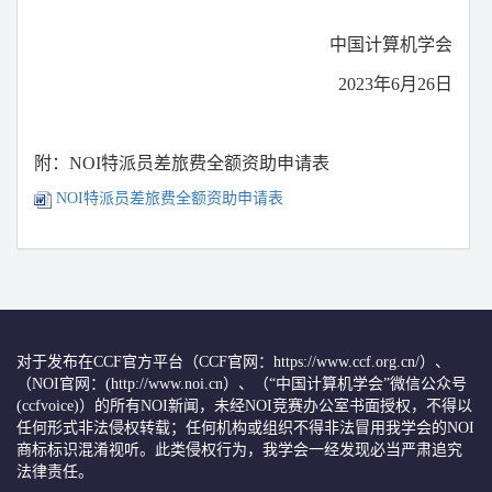
中国计算机学会
2023
年
6
月
26
日
附：
NOI
特派员差旅费全额资助申请表
NOI特派员差旅费全额资助申请表
对于发布在CCF官方平台（CCF官网：https://www.ccf.org.cn/）、
（NOI官网：(http://www.noi.cn）、（“中国计算机学会”微信公众号
(ccfvoice)）的所有NOI新闻，未经NOI竞赛办公室书面授权，不得以
任何形式非法侵权转载；任何机构或组织不得非法冒用我学会的NOI
商标标识混淆视听。此类侵权行为，我学会一经发现必当严肃追究
法律责任。