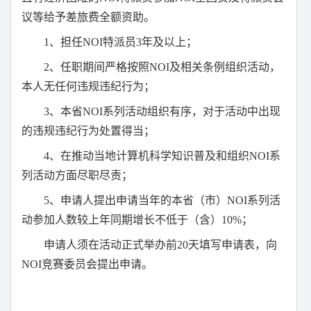
议等给予差旅费全额资助。
1
、担任
NOI
特派员
3
年及以上；
2
、任职期间严格按照
NOI
及相关条例组织活动，
本人无任何违规违纪行为；
3
、本省
NOI
系列活动组织有序，对于活动中出现
的违规违纪行为处置得当；
4
、在推动当地计算机科学知识普及和组织
NOI
系
列活动方面尽职尽责；
5
、申请人提出申请当年的本省（市）
NOI
系列活
动参加人数较上年同期增长不低于（含）
10%
；
申请人须在活动正式举办前
20
天填写申请表，向
NOI
竞赛委员会提出申请。