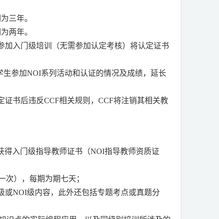
期为三年。
期为两年。
参加入门级培训（无需参加认定考核）将认定证书
学生参加
NOI
系列活动和认证的情况及成绩，延长
定证书后违反
CCF
相关规则，
CCF
将注销其相关教
获得入门级指导教师证书（
NOI
指导教师资质证
一次），每期为期七天；
级或
NOI
级内容，此外还包括专题考点或真题分