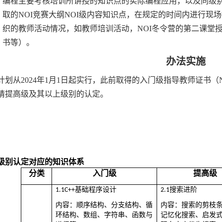
编程主要考核培训所讲授的知识点的实际编程应用，以及同级
取的
NOI
竞赛大纲
NOI
级内容知识点，在规定的时间内进行现场
织的教师活动情况，如教师培训活动，
NOI
冬令营的第二课堂
书等）。
办法实施
计划从
2024
年
1
月
1
日起实行，此前取得的入门级指导教师证书（
请提高级及其以上级别的认定。
级别认定对应的知识体系
分类
入门级
提高级
基础程序设计
搜索进阶
1.1C++
2.1
内容：
顺序结构、分支结构、循
内容：
搜索的剪枝
环结构、数组、字符串、函数与
记忆化搜索、启发