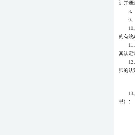
训并通
8
9
10
的有效
11
其认定
12
师的认
13
书）：