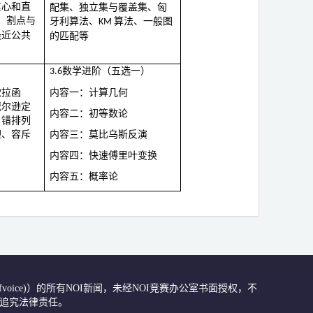
重心和直
配集、独立集与覆盖集、匈
、割点与
牙利算法、
算法、一般图
KM
最近公共
的匹配等
数学进阶（五选一）
3.6
欧拉函
内容一：
计算几何
威尔逊定
内容二
：初等数论
、错排列
理、容斥
内容三
：莫比乌斯反演
内容四
：快速傅里叶变换
内容五
：概率论
众号(ccfvoice)）的所有NOI新闻，未经NOI竞赛办公室书面授权，不
肃追究法律责任。