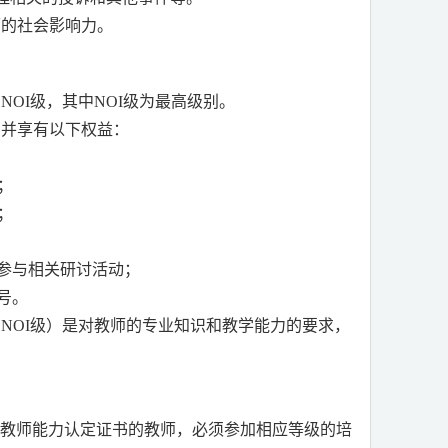
师的社会影响力。
和
NOI
级，其中
NOI
级为最高级别。
，并享有以下权益：
；
；
；
参与相关研讨活动；
号。
和
NOI
级）是对教师的专业知识和教学能力的要求，
机教师能力认定证书的教师，必须参加相应等级的培