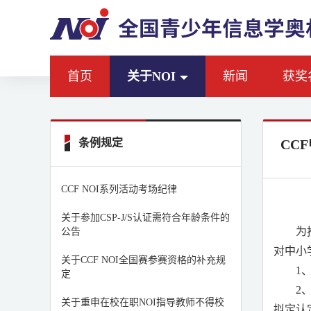
首页
关于NOI
新闻
获奖
条例规定
CC
CCF NOI系列活动考场纪律
关于参加CSP-J/S认证需符合年龄条件的
为
公告
对中小
关于CCF NOI全国赛参赛资格的补充规
1
定
2
关于重申在校在职NOI指导教师不得校
拟定认