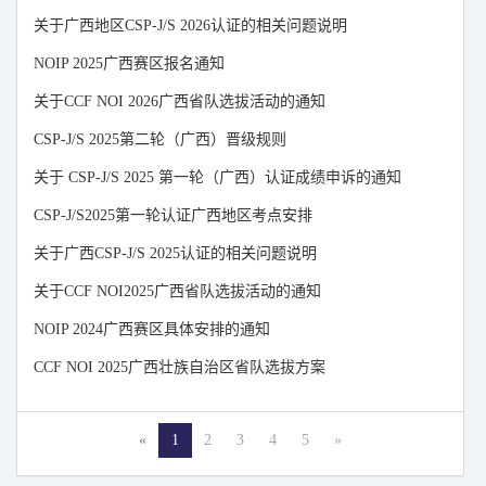
山东
山西
陕西
关于广西地区CSP-J/S 2026认证的相关问题说明
上海
四川
天津
NOIP 2025广西赛区报名通知
新疆
浙江
重庆
关于CCF NOI 2026广西省队选拔活动的通知
宁夏
云南
澳门
CSP-J/S 2025第二轮（广西）晋级规则
香港
青海
西藏
关于 CSP-J/S 2025 第一轮（广西）认证成绩申诉的通知
台湾
CSP-J/S2025第一轮认证广西地区考点安排
关于广西CSP-J/S 2025认证的相关问题说明
关于CCF NOI2025广西省队选拔活动的通知
NOIP 2024广西赛区具体安排的通知
CCF NOI 2025广西壮族自治区省队选拔方案
«
1
2
3
4
5
»