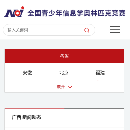
各省
安徽
北京
福建
甘肃
广东
广西
展开
贵州
海南
河北
河南
黑龙江
湖北
湖南
吉林
江苏
广西 新闻动态
江西
辽宁
内蒙古