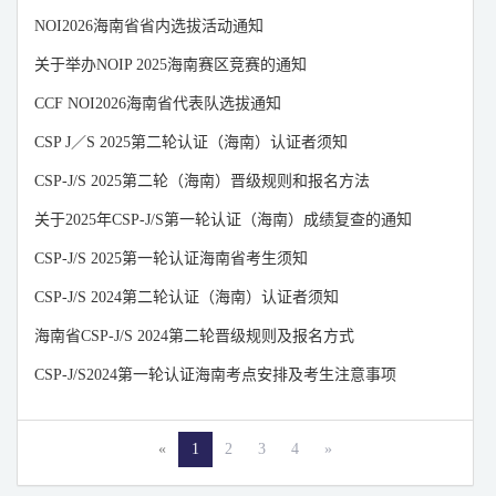
山东
山西
陕西
NOI2026海南省省内选拔活动通知
上海
四川
天津
关于举办NOIP 2025海南赛区竞赛的通知
新疆
浙江
重庆
CCF NOI2026海南省代表队选拔通知
宁夏
云南
澳门
CSP J／S 2025第二轮认证（海南）认证者须知
香港
青海
西藏
CSP-J/S 2025第二轮（海南）晋级规则和报名方法
台湾
关于2025年CSP-J/S第一轮认证（海南）成绩复查的通知
CSP-J/S 2025第一轮认证海南省考生须知
CSP-J/S 2024第二轮认证（海南）认证者须知
海南省CSP-J/S 2024第二轮晋级规则及报名方式
CSP-J/S2024第一轮认证海南考点安排及考生注意事项
«
1
2
3
4
»