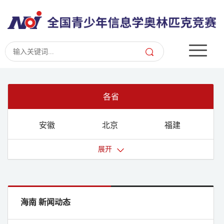
各省
安徽
北京
福建
甘肃
广东
广西
展开
贵州
海南
河北
河南
黑龙江
湖北
湖南
吉林
江苏
海南 新闻动态
江西
辽宁
内蒙古