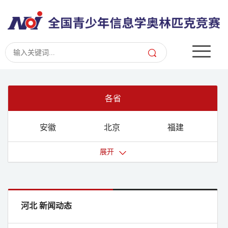
各省
安徽
北京
福建
甘肃
广东
广西
展开
贵州
海南
河北
河南
黑龙江
湖北
湖南
吉林
江苏
河北 新闻动态
江西
辽宁
内蒙古