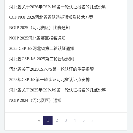
山东
山西
陕西
河北省关于2026年CSP-J/S第一轮认证报名的几点说明
上海
四川
天津
CCF NOI 2026河北省省队选拔通知及技术方案
新疆
浙江
重庆
NOIP 2025（河北赛区）比赛通知
宁夏
云南
澳门
NOIP 2025河北省赛区报名通知
香港
青海
西藏
2025 CSP-J/S河北省第二轮认证通知
台湾
河北省CSP-J/S 2025第二轮晋级规则
河北省关于2025CSP-J/S第一轮认证的重要提醒
2025年CSP-J/S第一轮认证河北省认证点安排
河北省关于2025年CSP-J/S第一轮认证报名的几点说明
NOIP 2024（河北赛区）通知
«
1
2
3
4
5
»