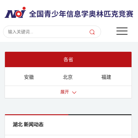
各省
安徽
北京
福建
甘肃
广东
广西
展开
贵州
海南
河北
河南
黑龙江
湖北
湖南
吉林
江苏
湖北 新闻动态
江西
辽宁
内蒙古