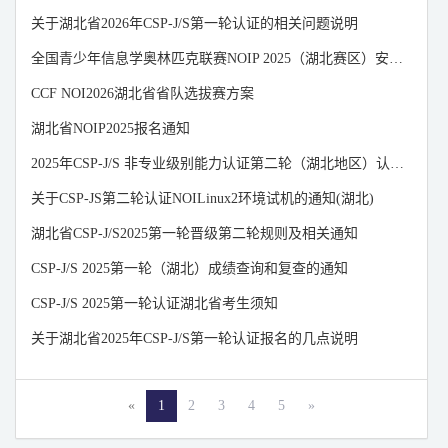
山东
山西
陕西
关于湖北省2026年CSP-J/S第一轮认证的相关问题说明
上海
四川
天津
全国青少年信息学奥林匹克联赛NOIP 2025（湖北赛区）安排通知
新疆
浙江
重庆
CCF NOI2026湖北省省队选拔赛方案
宁夏
云南
澳门
湖北省NOIP2025报名通知
香港
青海
西藏
2025年CSP-J/S 非专业级别能力认证第二轮（湖北地区）认证须知
台湾
关于CSP-JS第二轮认证NOILinux2环境试机的通知(湖北)
湖北省CSP-J/S2025第一轮晋级第二轮规则及相关通知
CSP-J/S 2025第一轮（湖北）成绩查询和复查的通知
CSP-J/S 2025第一轮认证湖北省考生须知
关于湖北省2025年CSP-J/S第一轮认证报名的几点说明
«
1
2
3
4
5
»