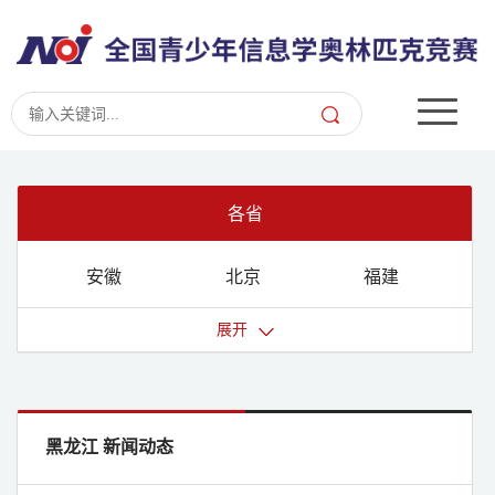
各省
安徽
北京
福建
甘肃
广东
广西
展开
贵州
海南
河北
河南
黑龙江
湖北
湖南
吉林
江苏
黑龙江 新闻动态
江西
辽宁
内蒙古