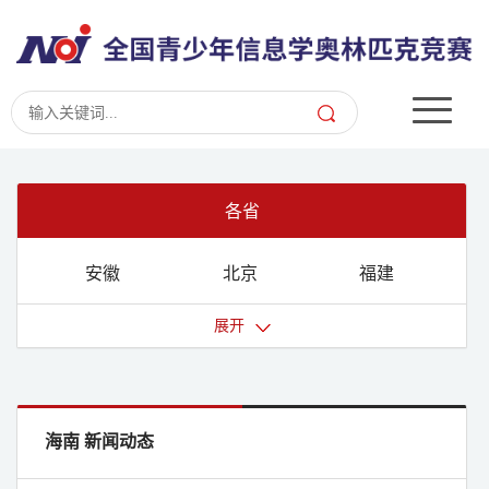
各省
安徽
北京
福建
甘肃
广东
广西
展开
贵州
海南
河北
河南
黑龙江
湖北
湖南
吉林
江苏
海南 新闻动态
江西
辽宁
内蒙古